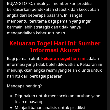
BUJANGTOTO, misalnya, memberikan prediksi
berdasarkan pendekatan statistik dan kecocokan
angka dari beberapa pasaran. Ini sangat
membantu, terutama bagi pemain yang ingin
bermain lebih strategis dan tidak hanya
mengandalkan keberuntungan.
Keluaran Togel Hari Ini: Sumber
Informasi Akurat
Bagi pemain aktif,
keluaran togel hari ini
adalah
informasi yang tidak boleh dilewatkan. Keluaran ini
menunjukkan angka resmi yang telah diundi untuk
hari itu dari berbagai pasaran.
Mengapa penting?
Digunakan untuk mencocokkan taruhan yang
telah dipasang
Menjadi bahan analisis untuk prediksi