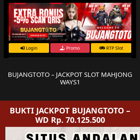
Login
Promo
RTP Slot
BUJANGTOTO – JACKPOT SLOT MAHJONG
WAYS1
BUKTI
JACKPOT BUJANGTOTO –
WD Rp. 70.125.500