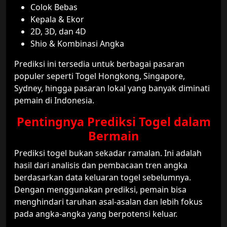
Colok Bebas
Kepala & Ekor
2D, 3D, dan 4D
Shio & Kombinasi Angka
Prediksi ini tersedia untuk berbagai pasaran
populer seperti Togel Hongkong, Singapore,
Sydney, hingga pasaran lokal yang banyak diminati
pemain di Indonesia.
Pentingnya Prediksi Togel dalam
Bermain
Prediksi togel bukan sekadar ramalan. Ini adalah
hasil dari analisis dan pembacaan tren angka
berdasarkan data keluaran togel sebelumnya.
Dengan menggunakan prediksi, pemain bisa
menghindari taruhan asal-asalan dan lebih fokus
pada angka-angka yang berpotensi keluar.