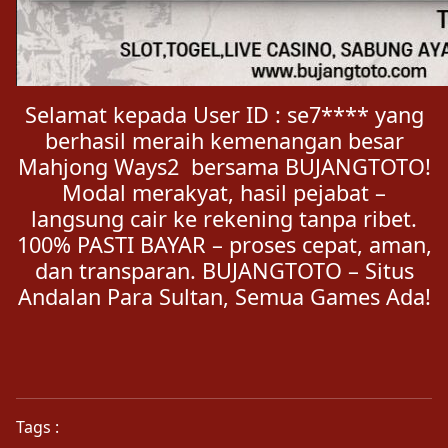
Selamat kepada User ID : se7**** yang
berhasil meraih kemenangan besar
Mahjong Ways2 bersama BUJANGTOTO!
Modal merakyat, hasil pejabat –
langsung cair ke rekening tanpa ribet.
100% PASTI BAYAR – proses cepat, aman,
dan transparan. BUJANGTOTO – Situs
Andalan Para Sultan, Semua Games Ada!
Tags :