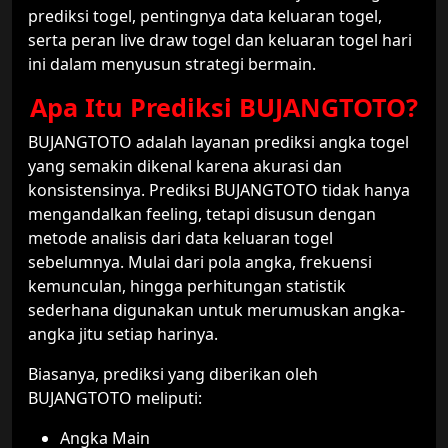
prediksi togel, pentingnya data keluaran togel,
serta peran live draw togel dan keluaran togel hari
ini dalam menyusun strategi bermain.
Apa Itu Prediksi BUJANGTOTO?
BUJANGTOTO adalah layanan prediksi angka togel
yang semakin dikenal karena akurasi dan
konsistensinya. Prediksi BUJANGTOTO tidak hanya
mengandalkan feeling, tetapi disusun dengan
metode analisis dari data keluaran togel
sebelumnya. Mulai dari pola angka, frekuensi
kemunculan, hingga perhitungan statistik
sederhana digunakan untuk merumuskan angka-
angka jitu setiap harinya.
Biasanya, prediksi yang diberikan oleh
BUJANGTOTO meliputi:
Angka Main