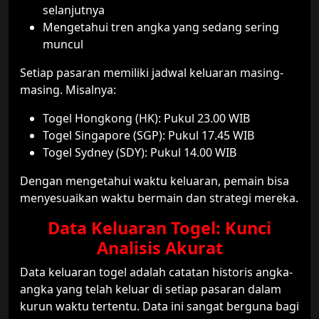
selanjutnya
Mengetahui tren angka yang sedang sering
muncul
Setiap pasaran memiliki jadwal keluaran masing-
masing. Misalnya:
Togel Hongkong (HK): Pukul 23.00 WIB
Togel Singapore (SGP): Pukul 17.45 WIB
Togel Sydney (SDY): Pukul 14.00 WIB
Dengan mengetahui waktu keluaran, pemain bisa
menyesuaikan waktu bermain dan strategi mereka.
Data Keluaran Togel: Kunci
Analisis Akurat
Data keluaran togel adalah catatan historis angka-
angka yang telah keluar di setiap pasaran dalam
kurun waktu tertentu. Data ini sangat berguna bagi