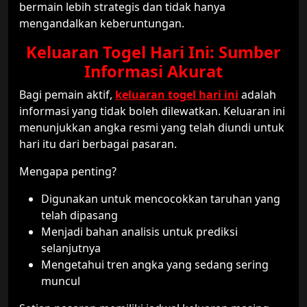
bermain lebih strategis dan tidak hanya
mengandalkan keberuntungan.
Keluaran Togel Hari Ini: Sumber
Informasi Akurat
Bagi pemain aktif,
keluaran togel hari ini
adalah
informasi yang tidak boleh dilewatkan. Keluaran ini
menunjukkan angka resmi yang telah diundi untuk
hari itu dari berbagai pasaran.
Mengapa penting?
Digunakan untuk mencocokkan taruhan yang
telah dipasang
Menjadi bahan analisis untuk prediksi
selanjutnya
Mengetahui tren angka yang sedang sering
muncul