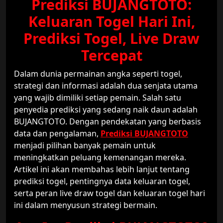
Prediksi BUJANGTOTO:
Keluaran Togel Hari Ini,
Prediksi Togel, Live Draw
Tercepat
Dalam dunia permainan angka seperti togel,
strategi dan informasi adalah dua senjata utama
yang wajib dimiliki setiap pemain. Salah satu
penyedia prediksi yang sedang naik daun adalah
BUJANGTOTO. Dengan pendekatan yang berbasis
data dan pengalaman,
Prediksi BUJANGTOTO
menjadi pilihan banyak pemain untuk
meningkatkan peluang kemenangan mereka.
Artikel ini akan membahas lebih lanjut tentang
prediksi togel, pentingnya data keluaran togel,
serta peran live draw togel dan keluaran togel hari
ini dalam menyusun strategi bermain.