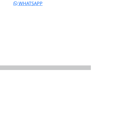
WHATSAPP
SABTU, 08 AGU 2026 (
15:57:39 PM
)
pot
Promosi
Keluhan
Panduan
SELAMAT DATANG DI
BUJANGTOTO
AGE
TI BAYAR BUJANGTOTO
Y TIME bersama BUJANGTOTO!