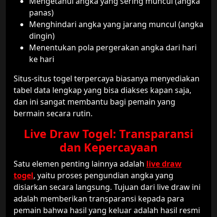
Mengetahui angka yang sering muncul (angka
panas)
Menghindari angka yang jarang muncul (angka
dingin)
Menentukan pola pergerakan angka dari hari
ke hari
Situs-situs togel terpercaya biasanya menyediakan
tabel data lengkap yang bisa diakses kapan saja,
dan ini sangat membantu bagi pemain yang
bermain secara rutin.
Live Draw Togel: Transparansi
dan Kepercayaan
Satu elemen penting lainnya adalah
live draw
togel
, yaitu proses pengundian angka yang
disiarkan secara langsung. Tujuan dari live draw ini
adalah memberikan transparansi kepada para
pemain bahwa hasil yang keluar adalah hasil resmi