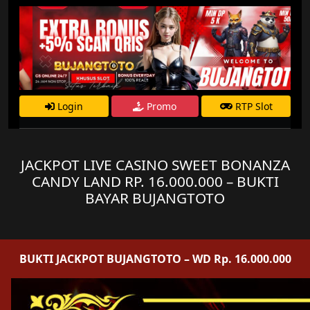
Login
Promo
RTP Slot
JACKPOT LIVE CASINO SWEET BONANZA
CANDY LAND RP. 16.000.000 – BUKTI
BAYAR BUJANGTOTO
BUKTI JACKPOT BUJANGTOTO – WD Rp. 16.000.000