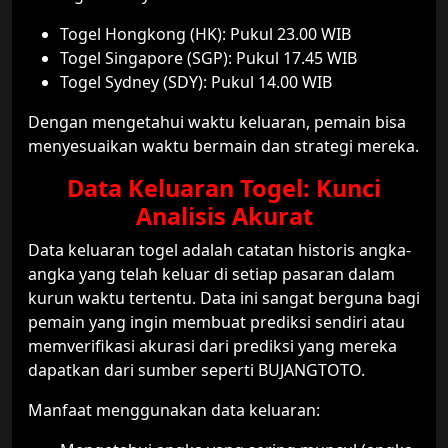
Togel Hongkong (HK): Pukul 23.00 WIB
Togel Singapore (SGP): Pukul 17.45 WIB
Togel Sydney (SDY): Pukul 14.00 WIB
Dengan mengetahui waktu keluaran, pemain bisa
menyesuaikan waktu bermain dan strategi mereka.
Data Keluaran Togel: Kunci
Analisis Akurat
Data keluaran togel adalah catatan historis angka-
angka yang telah keluar di setiap pasaran dalam
kurun waktu tertentu. Data ini sangat berguna bagi
pemain yang ingin membuat prediksi sendiri atau
memverifikasi akurasi dari prediksi yang mereka
dapatkan dari sumber seperti BUJANGTOTO.
Manfaat menggunakan data keluaran: