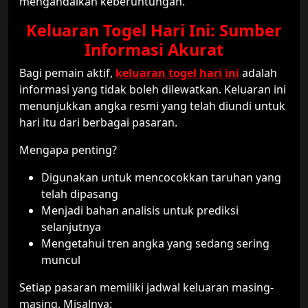
mengandalkan keberuntungan.
Keluaran Togel Hari Ini: Sumber
Informasi Akurat
Bagi pemain aktif,
keluaran togel hari ini
adalah
informasi yang tidak boleh dilewatkan. Keluaran ini
menunjukkan angka resmi yang telah diundi untuk
hari itu dari berbagai pasaran.
Mengapa penting?
Digunakan untuk mencocokkan taruhan yang
telah dipasang
Menjadi bahan analisis untuk prediksi
selanjutnya
Mengetahui tren angka yang sedang sering
muncul
Setiap pasaran memiliki jadwal keluaran masing-
masing. Misalnya: