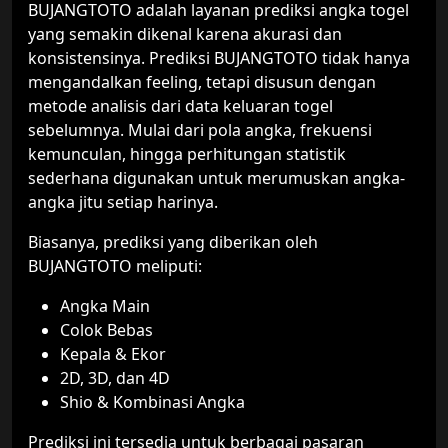
BUJANGTOTO adalah layanan prediksi angka togel
yang semakin dikenal karena akurasi dan
konsistensinya. Prediksi BUJANGTOTO tidak hanya
mengandalkan feeling, tetapi disusun dengan
metode analisis dari data keluaran togel
sebelumnya. Mulai dari pola angka, frekuensi
kemunculan, hingga perhitungan statistik
sederhana digunakan untuk merumuskan angka-
angka jitu setiap harinya.
Biasanya, prediksi yang diberikan oleh
BUJANGTOTO meliputi:
Angka Main
Colok Bebas
Kepala & Ekor
2D, 3D, dan 4D
Shio & Kombinasi Angka
Prediksi ini tersedia untuk berbagai pasaran