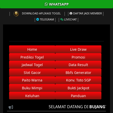
WHATSAPP
DOWNLOAD APLIKASI TOGEL
DAFTAR JADI MEMBER
TELEGRAM
LIVECHAT
Home
Live Draw
Prediksi Togel
Promosi
Jadwal Togel
Data Result
Slot Gacor
Bbfs Generator
Paito Warna
Konv. Toto SGP
Buku Mimpi
Bukti Jackpot
Keluhan
Panduan
SELAMAT DATANG DI
BUJANGTOTO