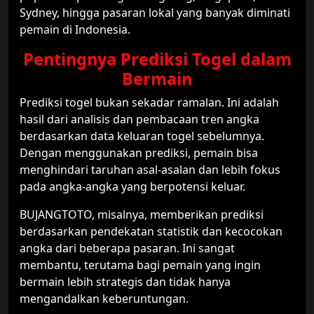
Sydney, hingga pasaran lokal yang banyak diminati
pemain di Indonesia.
Pentingnya Prediksi Togel dalam
Bermain
Prediksi togel bukan sekadar ramalan. Ini adalah
hasil dari analisis dan pembacaan tren angka
berdasarkan data keluaran togel sebelumnya.
Dengan menggunakan prediksi, pemain bisa
menghindari taruhan asal-asalan dan lebih fokus
pada angka-angka yang berpotensi keluar.
BUJANGTOTO, misalnya, memberikan prediksi
berdasarkan pendekatan statistik dan kecocokan
angka dari beberapa pasaran. Ini sangat
membantu, terutama bagi pemain yang ingin
bermain lebih strategis dan tidak hanya
mengandalkan keberuntungan.