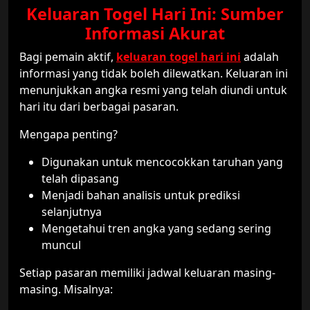
Keluaran Togel Hari Ini: Sumber
Informasi Akurat
Bagi pemain aktif,
keluaran togel hari ini
adalah
informasi yang tidak boleh dilewatkan. Keluaran ini
menunjukkan angka resmi yang telah diundi untuk
hari itu dari berbagai pasaran.
Mengapa penting?
Digunakan untuk mencocokkan taruhan yang
telah dipasang
Menjadi bahan analisis untuk prediksi
selanjutnya
Mengetahui tren angka yang sedang sering
muncul
Setiap pasaran memiliki jadwal keluaran masing-
masing. Misalnya: