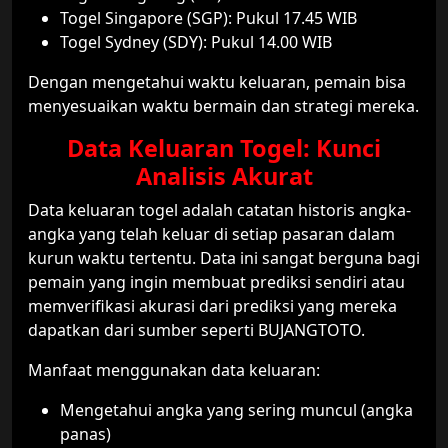
Togel Singapore (SGP): Pukul 17.45 WIB
Togel Sydney (SDY): Pukul 14.00 WIB
Dengan mengetahui waktu keluaran, pemain bisa
menyesuaikan waktu bermain dan strategi mereka.
Data Keluaran Togel: Kunci
Analisis Akurat
Data keluaran togel adalah catatan historis angka-
angka yang telah keluar di setiap pasaran dalam
kurun waktu tertentu. Data ini sangat berguna bagi
pemain yang ingin membuat prediksi sendiri atau
memverifikasi akurasi dari prediksi yang mereka
dapatkan dari sumber seperti BUJANGTOTO.
Manfaat menggunakan data keluaran:
Mengetahui angka yang sering muncul (angka
panas)