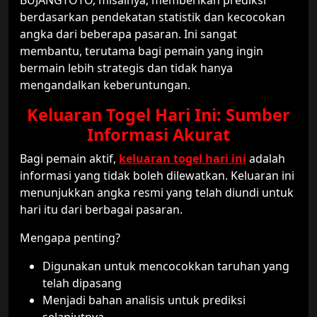
berdasarkan pendekatan statistik dan kecocokan
angka dari beberapa pasaran. Ini sangat
membantu, terutama bagi pemain yang ingin
bermain lebih strategis dan tidak hanya
mengandalkan keberuntungan.
Keluaran Togel Hari Ini: Sumber
Informasi Akurat
Bagi pemain aktif,
keluaran togel hari ini
adalah
informasi yang tidak boleh dilewatkan. Keluaran ini
menunjukkan angka resmi yang telah diundi untuk
hari itu dari berbagai pasaran.
Mengapa penting?
Digunakan untuk mencocokkan taruhan yang
telah dipasang
Menjadi bahan analisis untuk prediksi
selanjutnya