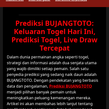
Prediksi BUJANGTOTO:
Keluaran Togel Hari Ini,
Prediksi Togel, Live Draw
Tercepat
Dalam dunia permainan angka seperti togel,
strategi dan informasi adalah dua senjata utama
yang wajib dimiliki setiap pemain. Salah satu
penyedia prediksi yang sedang naik daun adalah
BUJANGTOTO. Dengan pendekatan yang berbasis
data dan pengalaman,
Prediksi BUJANGTOTO
menjadi pilihan banyak pemain untuk
meningkatkan peluang kemenangan mereka.
Artikel ini akan membahas lebih lanjut tentang