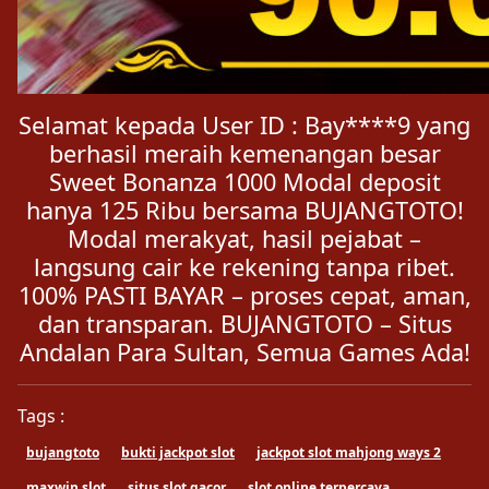
Selamat kepada User ID : Bay****9 yang
berhasil meraih kemenangan besar
Sweet Bonanza 1000 Modal deposit
hanya 125 Ribu bersama BUJANGTOTO!
Modal merakyat, hasil pejabat –
langsung cair ke rekening tanpa ribet.
100% PASTI BAYAR – proses cepat, aman,
dan transparan. BUJANGTOTO – Situs
Andalan Para Sultan, Semua Games Ada!
Tags :
bujangtoto
bukti jackpot slot
jackpot slot mahjong ways 2
maxwin slot
situs slot gacor
slot online terpercaya