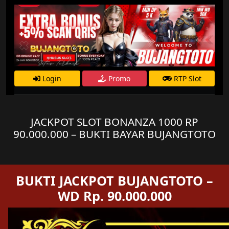
Login
Promo
RTP Slot
JACKPOT SLOT BONANZA 1000 RP
90.000.000 – BUKTI BAYAR BUJANGTOTO
BUKTI
JACKPOT BUJANGTOTO –
WD Rp. 90.000.000