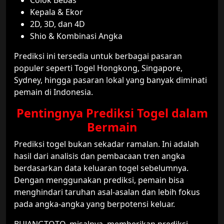
Kepala & Ekor
2D, 3D, dan 4D
Shio & Kombinasi Angka
Prediksi ini tersedia untuk berbagai pasaran
populer seperti Togel Hongkong, Singapore,
Sydney, hingga pasaran lokal yang banyak diminati
pemain di Indonesia.
Pentingnya Prediksi Togel dalam
Bermain
Prediksi togel bukan sekadar ramalan. Ini adalah
hasil dari analisis dan pembacaan tren angka
berdasarkan data keluaran togel sebelumnya.
Dengan menggunakan prediksi, pemain bisa
menghindari taruhan asal-asalan dan lebih fokus
pada angka-angka yang berpotensi keluar.
BUJANGTOTO, misalnya, memberikan prediksi