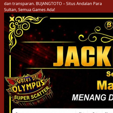
dan transparan. BUJANGTOTO – Situs Andalan Para
Sultan, Semua Games Ada!