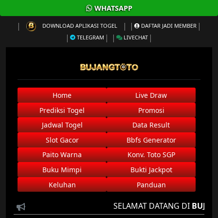
WHATSAPP
DOWNLOAD APLIKASI TOGEL
DAFTAR JADI MEMBER
TELEGRAM
LIVECHAT
Home
Live Draw
Prediksi Togel
Promosi
Jadwal Togel
Data Result
Slot Gacor
Bbfs Generator
Paito Warna
Konv. Toto SGP
Buku Mimpi
Bukti Jackpot
Keluhan
Panduan
SELAMAT DATANG DI
BUJANG