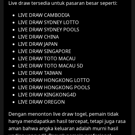
Live draw tersedia untuk pasaran besar seperti:
LIVE DRAW CAMBODIA
LIVE DRAW SYDNEY LOTTO
LIVE DRAW SYDNEY POOLS
LIVE DRAW CHINA
LIVE DRAW JAPAN
LIVE DRAW SINGAPORE
LIVE DRAW TOTO MACAU
LIVE DRAW TOTO MACAU 5D
LIVE DRAW TAIWAN
LIVE DRAW HONGKONG LOTTO
LIVE DRAW HONGKONG POOLS
LIVE DRAW KINGKONG4D
LIVE DRAW OREGON
Dengan menonton live draw togel, pemain tidak
hanya mendapatkan hasil tercepat, tetapi juga rasa
aman bahwa angka keluaran adalah murni hasil