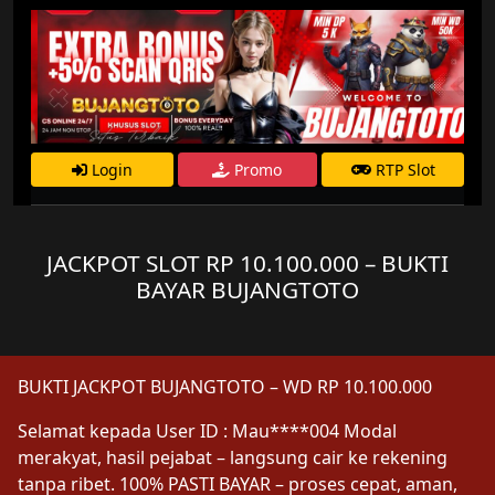
Login
Promo
RTP Slot
JACKPOT SLOT RP 10.100.000 – BUKTI
BAYAR BUJANGTOTO
BUKTI JACKPOT BUJANGTOTO – WD RP 10.100.000
Selamat kepada User ID : Mau****004 Modal
merakyat, hasil pejabat – langsung cair ke rekening
tanpa ribet. 100% PASTI BAYAR – proses cepat, aman,