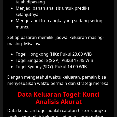
telah dipasang
Menjadi bahan analisis untuk prediksi
selanjutnya
Mengetahui tren angka yang sedang sering
muncul
Setiap pasaran memiliki jadwal keluaran masing-
masing. Misalnya:
Togel Hongkong (HK): Pukul 23.00 WIB
Togel Singapore (SGP): Pukul 17.45 WIB
Togel Sydney (SDY): Pukul 14.00 WIB
Dengan mengetahui waktu keluaran, pemain bisa
menyesuaikan waktu bermain dan strategi mereka.
Data Keluaran Togel: Kunci
Analisis Akurat
Data keluaran togel adalah catatan historis angka-
angka yang telah keluar di setiap pasaran dalam