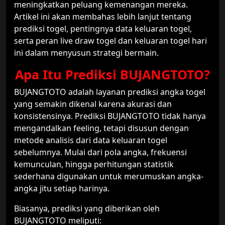
meningkatkan peluang kemenangan mereka.
Artikel ini akan membahas lebih lanjut tentang
prediksi togel, pentingnya data keluaran togel,
serta peran live draw togel dan keluaran togel hari
ini dalam menyusun strategi bermain.
Apa Itu Prediksi BUJANGTOTO?
BUJANGTOTO adalah layanan prediksi angka togel
yang semakin dikenal karena akurasi dan
konsistensinya. Prediksi BUJANGTOTO tidak hanya
mengandalkan feeling, tetapi disusun dengan
metode analisis dari data keluaran togel
sebelumnya. Mulai dari pola angka, frekuensi
kemunculan, hingga perhitungan statistik
sederhana digunakan untuk merumuskan angka-
angka jitu setiap harinya.
Biasanya, prediksi yang diberikan oleh
BUJANGTOTO meliputi: