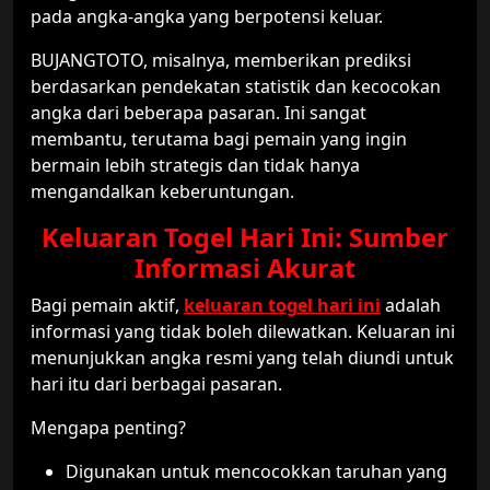
pada angka-angka yang berpotensi keluar.
BUJANGTOTO, misalnya, memberikan prediksi
berdasarkan pendekatan statistik dan kecocokan
angka dari beberapa pasaran. Ini sangat
membantu, terutama bagi pemain yang ingin
bermain lebih strategis dan tidak hanya
mengandalkan keberuntungan.
Keluaran Togel Hari Ini: Sumber
Informasi Akurat
Bagi pemain aktif,
keluaran togel hari ini
adalah
informasi yang tidak boleh dilewatkan. Keluaran ini
menunjukkan angka resmi yang telah diundi untuk
hari itu dari berbagai pasaran.
Mengapa penting?
Digunakan untuk mencocokkan taruhan yang