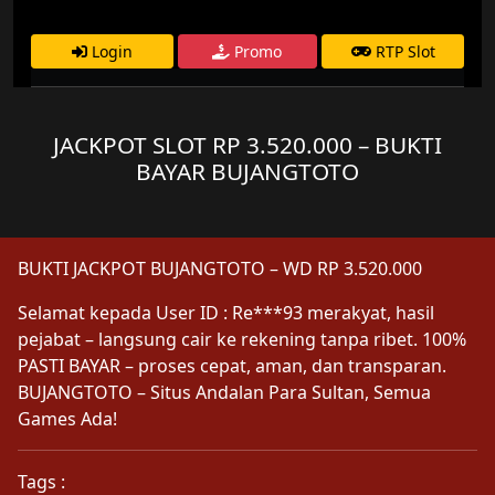
Login
Promo
RTP Slot
JACKPOT SLOT RP 3.520.000 – BUKTI
BAYAR BUJANGTOTO
BUKTI JACKPOT BUJANGTOTO – WD RP 3.520.000
Selamat kepada User ID : Re***93 merakyat, hasil
pejabat – langsung cair ke rekening tanpa ribet. 100%
PASTI BAYAR – proses cepat, aman, dan transparan.
BUJANGTOTO – Situs Andalan Para Sultan, Semua
Games Ada!
Tags :