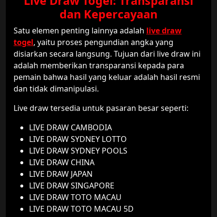
Live Draw Togel: Transparansi
dan Kepercayaan
Satu elemen penting lainnya adalah
live draw
togel
, yaitu proses pengundian angka yang
disiarkan secara langsung. Tujuan dari live draw ini
adalah memberikan transparansi kepada para
pemain bahwa hasil yang keluar adalah hasil resmi
dan tidak dimanipulasi.
Live draw tersedia untuk pasaran besar seperti:
LIVE DRAW CAMBODIA
LIVE DRAW SYDNEY LOTTO
LIVE DRAW SYDNEY POOLS
LIVE DRAW CHINA
LIVE DRAW JAPAN
LIVE DRAW SINGAPORE
LIVE DRAW TOTO MACAU
LIVE DRAW TOTO MACAU 5D