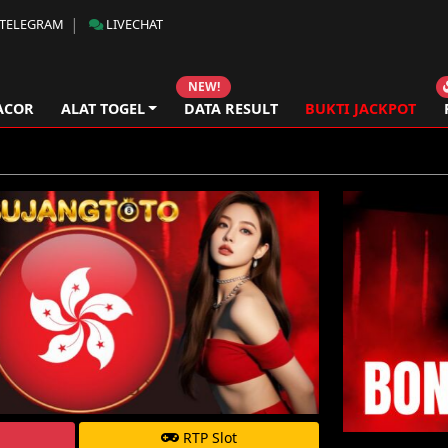
TELEGRAM
LIVECHAT
ACOR
ALAT TOGEL
DATA RESULT
BUKTI JACKPOT
RTP Slot