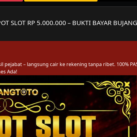
POT SLOT RP 5.000.000 – BUKTI BAYAR BUJAN
l pejabat – langsung cair ke rekening tanpa ribet. 100% PA
es Ada!