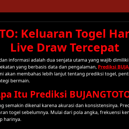
: Keluaran Togel Hari 
Live Draw Tercepat
dan informasi adalah dua senjata utama yang wajib dimiliki
katan yang berbasis data dan pengalaman,
Prediksi BU
 akan membahas lebih lanjut tentang prediksi togel, pentin
ategi bermain.
pa Itu Prediksi BUJANGTOT
g semakin dikenal karena akurasi dan konsistensinya. Pr
aran togel sebelumnya. Mulai dari pola angka, frekuensi k
p harinya.