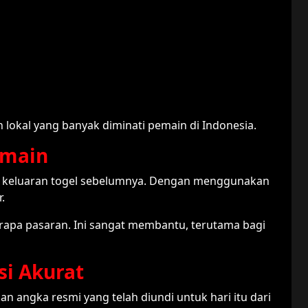
 lokal yang banyak diminati pemain di Indonesia.
rmain
ata keluaran togel sebelumnya. Dengan menggunakan
.
rapa pasaran. Ini sangat membantu, terutama bagi
si Akurat
n angka resmi yang telah diundi untuk hari itu dari