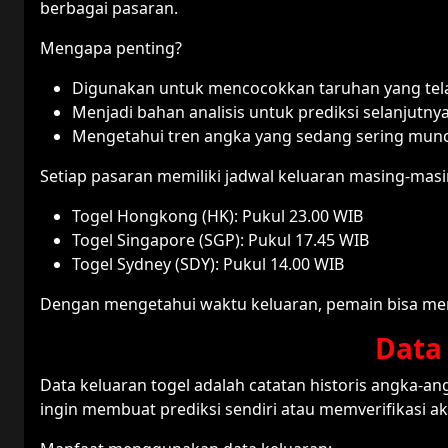
berbagai pasaran.
Mengapa penting?
Digunakan untuk mencocokkan taruhan yang tel
Menjadi bahan analisis untuk prediksi selanjutny
Mengetahui tren angka yang sedang sering mun
Setiap pasaran memiliki jadwal keluaran masing-masi
Togel Hongkong (HK): Pukul 23.00 WIB
Togel Singapore (SGP): Pukul 17.45 WIB
Togel Sydney (SDY): Pukul 14.00 WIB
Dengan mengetahui waktu keluaran, pemain bisa men
Data 
Data keluaran togel adalah catatan historis angka-an
ingin membuat prediksi sendiri atau memverifikasi a