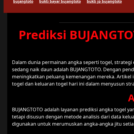
bujangtoto
bukti bayar bujangtoto
bukti jp bujangtoto
Prediksi BUJANGTOTO
Dalam dunia permainan angka seperti togel, strategi 
sedang naik daun adalah BUJANGTOTO. Dengan pende
meningkatkan peluang kemenangan mereka. Artikel ini
togel dan keluaran togel hari ini dalam menyusun str
A
BUJANGTOTO adalah layanan prediksi angka togel yan
tetapi disusun dengan metode analisis dari data kelu
digunakan untuk merumuskan angka-angka jitu setia