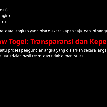
nas)
ingin)
hari
bel data lengkap yang bisa diakses kapan saja, dan ini sa
aw Togel: Transparansi dan Kep
yaitu proses pengundian angka yang disiarkan secara langs
uar adalah hasil resmi dan tidak dimanipulasi.