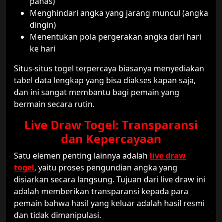
panas)
Menghindari angka yang jarang muncul (angka
dingin)
Menentukan pola pergerakan angka dari hari
ke hari
Situs-situs togel terpercaya biasanya menyediakan
tabel data lengkap yang bisa diakses kapan saja,
dan ini sangat membantu bagi pemain yang
bermain secara rutin.
Live Draw Togel: Transparansi
dan Kepercayaan
Satu elemen penting lainnya adalah
live draw
togel
, yaitu proses pengundian angka yang
disiarkan secara langsung. Tujuan dari live draw ini
adalah memberikan transparansi kepada para
pemain bahwa hasil yang keluar adalah hasil resmi
dan tidak dimanipulasi.