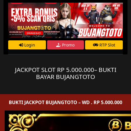
Login
Promo
RTP Slot
JACKPOT SLOT RP 5.000.000– BUKTI
BAYAR BUJANGTOTO
BUKTI JACKPOT BUJANGTOTO – WD . RP 5.000.000