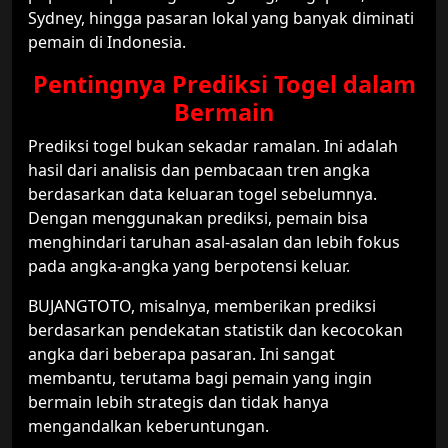
Sydney, hingga pasaran lokal yang banyak diminati
pemain di Indonesia.
Pentingnya Prediksi Togel dalam
Bermain
Prediksi togel bukan sekadar ramalan. Ini adalah
hasil dari analisis dan pembacaan tren angka
berdasarkan data keluaran togel sebelumnya.
Dengan menggunakan prediksi, pemain bisa
menghindari taruhan asal-asalan dan lebih fokus
pada angka-angka yang berpotensi keluar.
BUJANGTOTO, misalnya, memberikan prediksi
berdasarkan pendekatan statistik dan kecocokan
angka dari beberapa pasaran. Ini sangat
membantu, terutama bagi pemain yang ingin
bermain lebih strategis dan tidak hanya
mengandalkan keberuntungan.