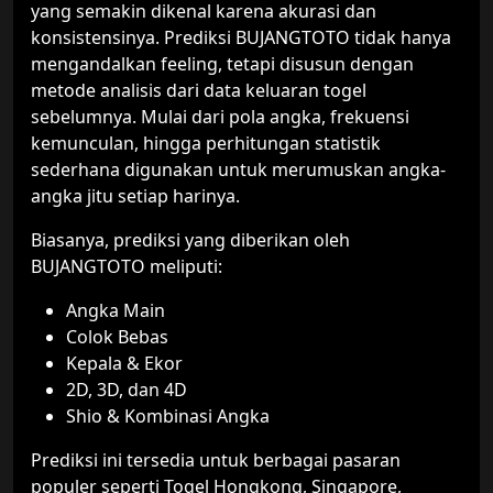
yang semakin dikenal karena akurasi dan
konsistensinya. Prediksi BUJANGTOTO tidak hanya
mengandalkan feeling, tetapi disusun dengan
metode analisis dari data keluaran togel
sebelumnya. Mulai dari pola angka, frekuensi
kemunculan, hingga perhitungan statistik
sederhana digunakan untuk merumuskan angka-
angka jitu setiap harinya.
Biasanya, prediksi yang diberikan oleh
BUJANGTOTO meliputi:
Angka Main
Colok Bebas
Kepala & Ekor
2D, 3D, dan 4D
Shio & Kombinasi Angka
Prediksi ini tersedia untuk berbagai pasaran
populer seperti Togel Hongkong, Singapore,