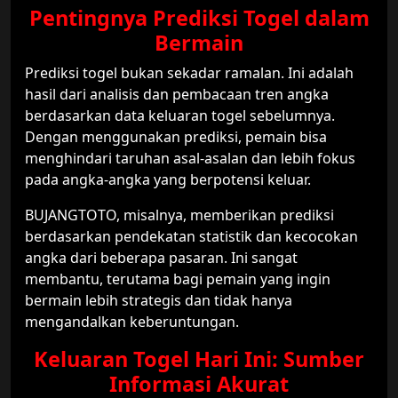
Pentingnya Prediksi Togel dalam
Bermain
Prediksi togel bukan sekadar ramalan. Ini adalah
hasil dari analisis dan pembacaan tren angka
berdasarkan data keluaran togel sebelumnya.
Dengan menggunakan prediksi, pemain bisa
menghindari taruhan asal-asalan dan lebih fokus
pada angka-angka yang berpotensi keluar.
BUJANGTOTO, misalnya, memberikan prediksi
berdasarkan pendekatan statistik dan kecocokan
angka dari beberapa pasaran. Ini sangat
membantu, terutama bagi pemain yang ingin
bermain lebih strategis dan tidak hanya
mengandalkan keberuntungan.
Keluaran Togel Hari Ini: Sumber
Informasi Akurat