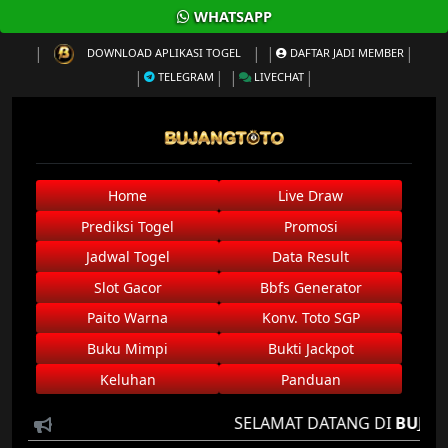
WHATSAPP
DOWNLOAD APLIKASI TOGEL
DAFTAR JADI MEMBER
TELEGRAM
LIVECHAT
Home
Live Draw
Prediksi Togel
Promosi
Jadwal Togel
Data Result
Slot Gacor
Bbfs Generator
Paito Warna
Konv. Toto SGP
Buku Mimpi
Bukti Jackpot
Keluhan
Panduan
SELAMAT DATANG DI
BUJANG