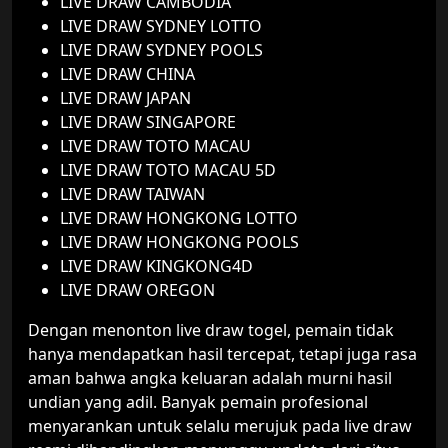
LIVE DRAW CAMBODIA
LIVE DRAW SYDNEY LOTTO
LIVE DRAW SYDNEY POOLS
LIVE DRAW CHINA
LIVE DRAW JAPAN
LIVE DRAW SINGAPORE
LIVE DRAW TOTO MACAU
LIVE DRAW TOTO MACAU 5D
LIVE DRAW TAIWAN
LIVE DRAW HONGKONG LOTTO
LIVE DRAW HONGKONG POOLS
LIVE DRAW KINGKONG4D
LIVE DRAW OREGON
Dengan menonton live draw togel, pemain tidak
hanya mendapatkan hasil tercepat, tetapi juga rasa
aman bahwa angka keluaran adalah murni hasil
undian yang adil. Banyak pemain profesional
menyarankan untuk selalu merujuk pada live draw