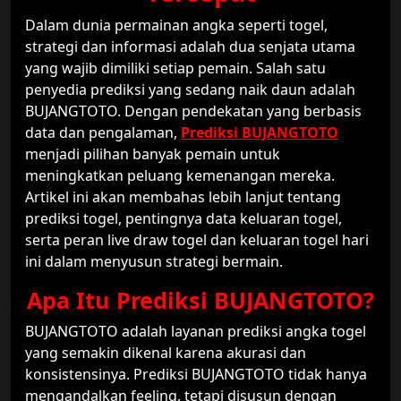
Dalam dunia permainan angka seperti togel,
strategi dan informasi adalah dua senjata utama
yang wajib dimiliki setiap pemain. Salah satu
penyedia prediksi yang sedang naik daun adalah
BUJANGTOTO. Dengan pendekatan yang berbasis
data dan pengalaman,
Prediksi BUJANGTOTO
menjadi pilihan banyak pemain untuk
meningkatkan peluang kemenangan mereka.
Artikel ini akan membahas lebih lanjut tentang
prediksi togel, pentingnya data keluaran togel,
serta peran live draw togel dan keluaran togel hari
ini dalam menyusun strategi bermain.
Apa Itu Prediksi BUJANGTOTO?
BUJANGTOTO adalah layanan prediksi angka togel
yang semakin dikenal karena akurasi dan
konsistensinya. Prediksi BUJANGTOTO tidak hanya
mengandalkan feeling, tetapi disusun dengan