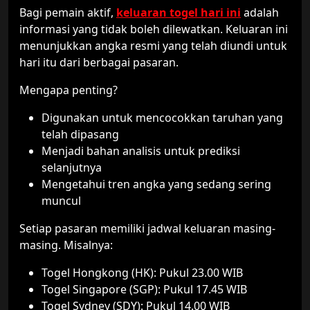
Bagi pemain aktif,
keluaran togel hari ini
adalah
informasi yang tidak boleh dilewatkan. Keluaran ini
menunjukkan angka resmi yang telah diundi untuk
hari itu dari berbagai pasaran.
Mengapa penting?
Digunakan untuk mencocokkan taruhan yang
telah dipasang
Menjadi bahan analisis untuk prediksi
selanjutnya
Mengetahui tren angka yang sedang sering
muncul
Setiap pasaran memiliki jadwal keluaran masing-
masing. Misalnya:
Togel Hongkong (HK): Pukul 23.00 WIB
Togel Singapore (SGP): Pukul 17.45 WIB
Togel Sydney (SDY): Pukul 14.00 WIB