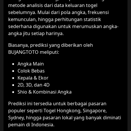
metode analisis dari data keluaran togel
sebelumnya. Mulai dari pola angka, frekuensi
kemunculan, hingga perhitungan statistik
sederhana digunakan untuk merumuskan angka-
angka jitu setiap harinya.
Biasanya, prediksi yang diberikan oleh
BUJANGTOTO meliputi:
Angka Main
Colok Bebas
Kepala & Ekor
2D, 3D, dan 4D
Shio & Kombinasi Angka
Prediksi ini tersedia untuk berbagai pasaran
populer seperti Togel Hongkong, Singapore,
Sydney, hingga pasaran lokal yang banyak diminati
pemain di Indonesia.