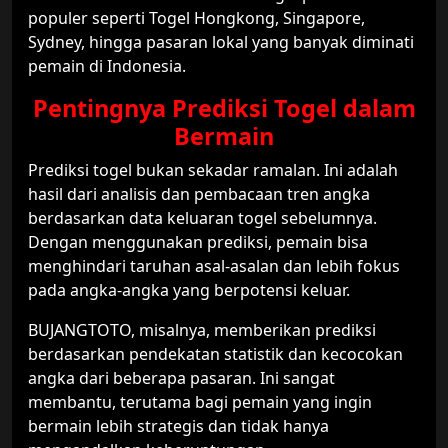
populer seperti Togel Hongkong, Singapore,
Sydney, hingga pasaran lokal yang banyak diminati
pemain di Indonesia.
Pentingnya Prediksi Togel dalam
Bermain
Prediksi togel bukan sekadar ramalan. Ini adalah
hasil dari analisis dan pembacaan tren angka
berdasarkan data keluaran togel sebelumnya.
Dengan menggunakan prediksi, pemain bisa
menghindari taruhan asal-asalan dan lebih fokus
pada angka-angka yang berpotensi keluar.
BUJANGTOTO, misalnya, memberikan prediksi
berdasarkan pendekatan statistik dan kecocokan
angka dari beberapa pasaran. Ini sangat
membantu, terutama bagi pemain yang ingin
bermain lebih strategis dan tidak hanya