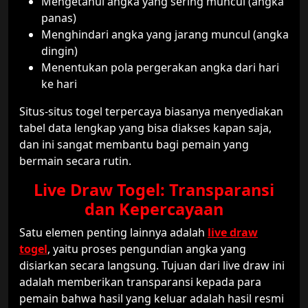
Mengetahui angka yang sering muncul (angka
panas)
Menghindari angka yang jarang muncul (angka
dingin)
Menentukan pola pergerakan angka dari hari
ke hari
Situs-situs togel terpercaya biasanya menyediakan
tabel data lengkap yang bisa diakses kapan saja,
dan ini sangat membantu bagi pemain yang
bermain secara rutin.
Live Draw Togel: Transparansi
dan Kepercayaan
Satu elemen penting lainnya adalah
live draw
togel
, yaitu proses pengundian angka yang
disiarkan secara langsung. Tujuan dari live draw ini
adalah memberikan transparansi kepada para
pemain bahwa hasil yang keluar adalah hasil resmi