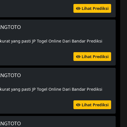
Lihat Prediksi
JANGTOTO
kurat yang pasti JP Togel Online Dari Bandar Prediksi
Lihat Prediksi
JANGTOTO
kurat yang pasti JP Togel Online Dari Bandar Prediksi
Lihat Prediksi
JANGTOTO