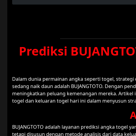
Prediksi BUJANGTOTO
Dalam dunia permainan angka seperti togel, strategi 
sedang naik daun adalah BUJANGTOTO. Dengan pende
meningkatkan peluang kemenangan mereka. Artikel ini
togel dan keluaran togel hari ini dalam menyusun str
A
BUJANGTOTO adalah layanan prediksi angka togel yan
tetapi disusun dengan metode analisis dari data kelu