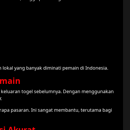
 lokal yang banyak diminati pemain di Indonesia.
rmain
ata keluaran togel sebelumnya. Dengan menggunakan
.
rapa pasaran. Ini sangat membantu, terutama bagi
si Akurat