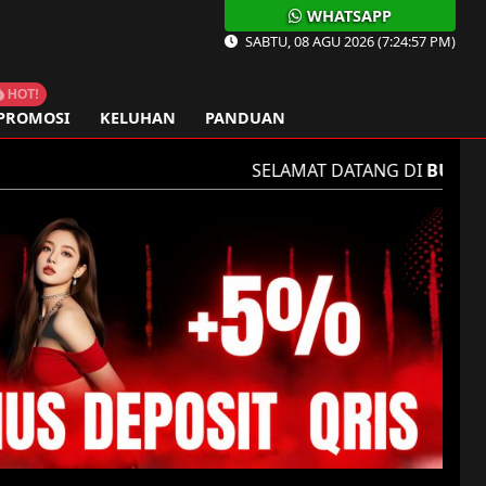
WHATSAPP
SABTU, 08 AGU 2026 (
7:24:59 PM
)
PROMOSI
KELUHAN
PANDUAN
SELAMAT DATANG DI
BUJANGTO