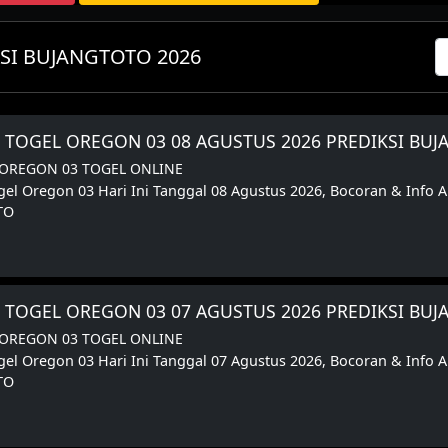
KSI BUJANGTOTO 2026
I TOGEL OREGON 03 08 AGUSTUS 2026 PREDIKSI BU
OREGON 03 TOGEL ONLINE
gel Oregon 03 Hari Ini Tanggal 08 Agustus 2026,
Bocoran & Info A
TO
I TOGEL OREGON 03 07 AGUSTUS 2026 PREDIKSI BU
OREGON 03 TOGEL ONLINE
gel Oregon 03 Hari Ini Tanggal 07 Agustus 2026,
Bocoran & Info A
TO