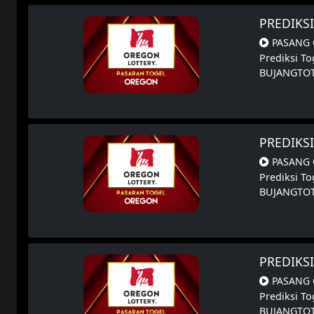
PREDIKS
PASANG 
Prediksi To
BUJANGTO
PREDIKS
PASANG 
Prediksi To
BUJANGTO
PREDIKS
PASANG 
Prediksi To
BUJANGTO