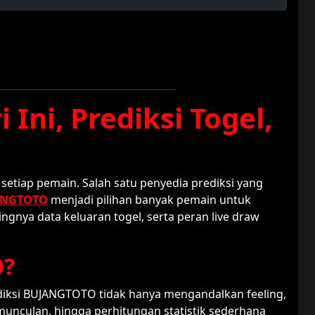
Ini, Prediksi Togel,
 setiap pemain. Salah satu penyedia prediksi yang
JANGTOTO
menjadi pilihan banyak pemain untuk
gnya data keluaran togel, serta peran live draw
O?
ediksi BUJANGTOTO tidak hanya mengandalkan feeling,
emunculan, hingga perhitungan statistik sederhana