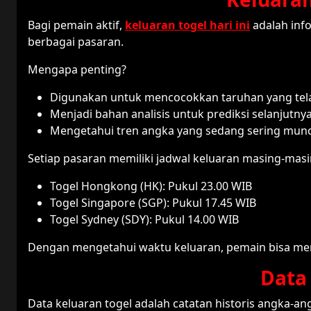
Bagi pemain aktif,
keluaran togel hari ini
adalah info
berbagai pasaran.
Mengapa penting?
Digunakan untuk mencocokkan taruhan yang tel
Menjadi bahan analisis untuk prediksi selanjutny
Mengetahui tren angka yang sedang sering mun
Setiap pasaran memiliki jadwal keluaran masing-masi
Togel Hongkong (HK): Pukul 23.00 WIB
Togel Singapore (SGP): Pukul 17.45 WIB
Togel Sydney (SDY): Pukul 14.00 WIB
Dengan mengetahui waktu keluaran, pemain bisa men
Data 
Data keluaran togel adalah catatan historis angka-an