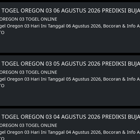
I TOGEL OREGON 03 06 AGUSTUS 2026 PREDIKSI BU
OREGON 03 TOGEL ONLINE
gel Oregon 03 Hari Ini Tanggal 06 Agustus 2026,
Bocoran & Info A
TO
I TOGEL OREGON 03 05 AGUSTUS 2026 PREDIKSI BU
OREGON 03 TOGEL ONLINE
gel Oregon 03 Hari Ini Tanggal 05 Agustus 2026,
Bocoran & Info A
TO
I TOGEL OREGON 03 04 AGUSTUS 2026 PREDIKSI BU
OREGON 03 TOGEL ONLINE
gel Oregon 03 Hari Ini Tanggal 04 Agustus 2026,
Bocoran & Info A
TO