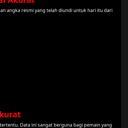
n angka resmi yang telah diundi untuk hari itu dari
Akurat
 tertentu. Data ini sangat berguna bagi pemain yang