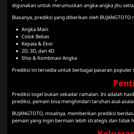
digunakan untuk merumuskan angka-angka jitu setia
Biasanya, prediksi yang diberikan oleh BUJANGTOTO m
Angka Main
Colok Bebas
Kepala & Ekor
2D, 3D, dan 4D
Shio & Kombinasi Angka
Prediksi ini tersedia untuk berbagai pasaran populer
Pent
Prediksi togel bukan sekadar ramalan. Ini adalah ha
prediksi, pemain bisa menghindari taruhan asal-asala
BUJANGTOTO, misalnya, memberikan prediksi berdasa
pemain yang ingin bermain lebih strategis dan tida
Keluaran