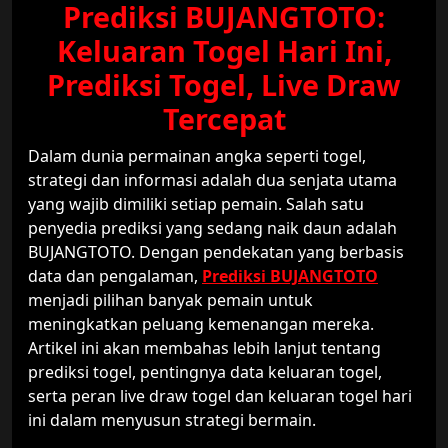
Prediksi BUJANGTOTO:
Keluaran Togel Hari Ini,
Prediksi Togel, Live Draw
Tercepat
Dalam dunia permainan angka seperti togel,
strategi dan informasi adalah dua senjata utama
yang wajib dimiliki setiap pemain. Salah satu
penyedia prediksi yang sedang naik daun adalah
BUJANGTOTO. Dengan pendekatan yang berbasis
data dan pengalaman,
Prediksi BUJANGTOTO
menjadi pilihan banyak pemain untuk
meningkatkan peluang kemenangan mereka.
Artikel ini akan membahas lebih lanjut tentang
prediksi togel, pentingnya data keluaran togel,
serta peran live draw togel dan keluaran togel hari
ini dalam menyusun strategi bermain.