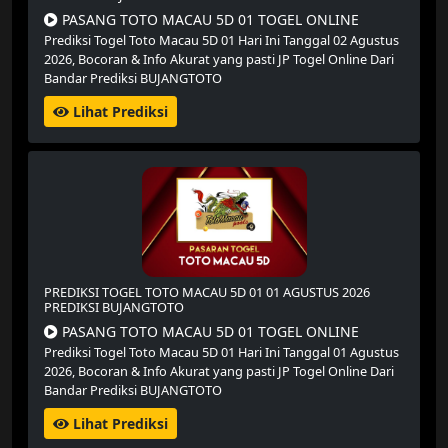
PASANG TOTO MACAU 5D 01 TOGEL ONLINE
Prediksi Togel Toto Macau 5D 01 Hari Ini Tanggal 02 Agustus
2026,
Bocoran & Info Akurat yang pasti JP Togel Online Dari
Bandar Prediksi BUJANGTOTO
Lihat Prediksi
PREDIKSI TOGEL TOTO MACAU 5D 01 01 AGUSTUS 2026
PREDIKSI BUJANGTOTO
PASANG TOTO MACAU 5D 01 TOGEL ONLINE
Prediksi Togel Toto Macau 5D 01 Hari Ini Tanggal 01 Agustus
2026,
Bocoran & Info Akurat yang pasti JP Togel Online Dari
Bandar Prediksi BUJANGTOTO
Lihat Prediksi