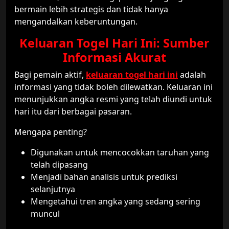
bermain lebih strategis dan tidak hanya
mengandalkan keberuntungan.
Keluaran Togel Hari Ini: Sumber
Informasi Akurat
Bagi pemain aktif,
keluaran togel hari ini
adalah
informasi yang tidak boleh dilewatkan. Keluaran ini
menunjukkan angka resmi yang telah diundi untuk
hari itu dari berbagai pasaran.
Mengapa penting?
Digunakan untuk mencocokkan taruhan yang
telah dipasang
Menjadi bahan analisis untuk prediksi
selanjutnya
Mengetahui tren angka yang sedang sering
muncul