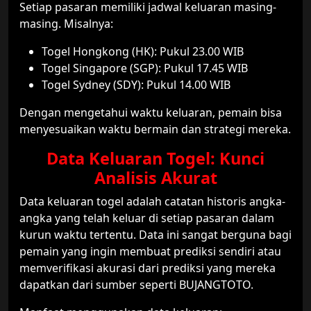
Setiap pasaran memiliki jadwal keluaran masing-
masing. Misalnya:
Togel Hongkong (HK): Pukul 23.00 WIB
Togel Singapore (SGP): Pukul 17.45 WIB
Togel Sydney (SDY): Pukul 14.00 WIB
Dengan mengetahui waktu keluaran, pemain bisa
menyesuaikan waktu bermain dan strategi mereka.
Data Keluaran Togel: Kunci
Analisis Akurat
Data keluaran togel adalah catatan historis angka-
angka yang telah keluar di setiap pasaran dalam
kurun waktu tertentu. Data ini sangat berguna bagi
pemain yang ingin membuat prediksi sendiri atau
memverifikasi akurasi dari prediksi yang mereka
dapatkan dari sumber seperti BUJANGTOTO.