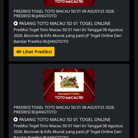
PREDIKSI TOGEL TOTO MACAU 5D 01 09 AGUSTUS 2026
PREDIKSI BUJANGTOTO
PASANG TOTO MACAU 5D 01 TOGEL ONLINE
Prediksi Togel Toto Macau 5D 01 Hari Ini Tanggal 09 Agustus
2026,
Bocoran & Info Akurat yang pasti JP Togel Online Dari
Bandar Prediksi BUJANGTOTO
Lihat Prediksi
PREDIKSI TOGEL TOTO MACAU 5D 01 08 AGUSTUS 2026
PREDIKSI BUJANGTOTO
PASANG TOTO MACAU 5D 01 TOGEL ONLINE
Prediksi Togel Toto Macau 5D 01 Hari Ini Tanggal 08 Agustus
2026,
Bocoran & Info Akurat yang pasti JP Togel Online Dari
Bandar Prediksi BUJANGTOTO