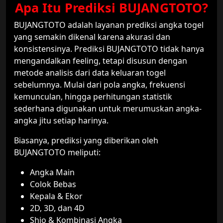
Apa Itu Prediksi BUJANGTOTO?
BUJANGTOTO adalah layanan prediksi angka togel
yang semakin dikenal karena akurasi dan
konsistensinya. Prediksi BUJANGTOTO tidak hanya
mengandalkan feeling, tetapi disusun dengan
metode analisis dari data keluaran togel
sebelumnya. Mulai dari pola angka, frekuensi
kemunculan, hingga perhitungan statistik
sederhana digunakan untuk merumuskan angka-
angka jitu setiap harinya.
Biasanya, prediksi yang diberikan oleh
BUJANGTOTO meliputi:
Angka Main
Colok Bebas
Kepala & Ekor
2D, 3D, dan 4D
Shio & Kombinasi Angka