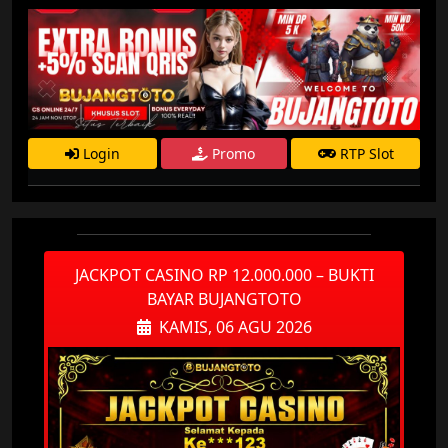
Login
Promo
RTP Slot
JACKPOT CASINO RP 12.000.000 – BUKTI
BAYAR BUJANGTOTO
KAMIS, 06 AGU 2026