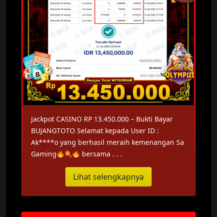
Jackpot CASINO RP 13.450.000 – Bukti Bayar
BUJANGTOTO Selamat kepada User ID :
Ak****o yang berhasil meraih kemenangan Sa
Gaming
bersama . . .
Lihat selengkapnya