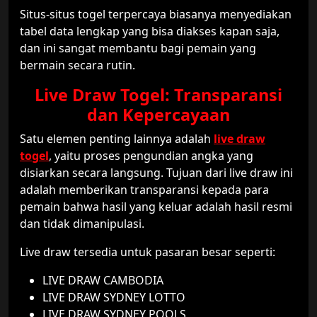
Situs-situs togel terpercaya biasanya menyediakan
tabel data lengkap yang bisa diakses kapan saja,
dan ini sangat membantu bagi pemain yang
bermain secara rutin.
Live Draw Togel: Transparansi
dan Kepercayaan
Satu elemen penting lainnya adalah
live draw
togel
, yaitu proses pengundian angka yang
disiarkan secara langsung. Tujuan dari live draw ini
adalah memberikan transparansi kepada para
pemain bahwa hasil yang keluar adalah hasil resmi
dan tidak dimanipulasi.
Live draw tersedia untuk pasaran besar seperti:
LIVE DRAW CAMBODIA
LIVE DRAW SYDNEY LOTTO
LIVE DRAW SYDNEY POOLS