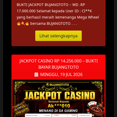
BUKTI JACKPOT BUJANGTOTO – WD .RP
17.000.000 Selamat kepada User ID : CI**K
yang berhasil meraih kemenanga Mega Wheel
bersama BUJANGTOTO . . .
Lihat selengkapnya
JACKPOT CASINO RP 14.256.000 – BUKTI
BAYAR BUJANGTOTO
MINGGU, 19 JUL 2026