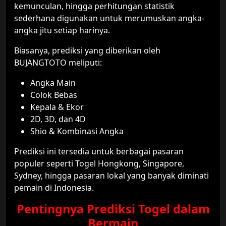
kemunculan, hingga perhitungan statistik
sederhana digunakan untuk merumuskan angka-
angka jitu setiap harinya.
Biasanya, prediksi yang diberikan oleh
BUJANGTOTO meliputi:
Angka Main
Colok Bebas
Kepala & Ekor
2D, 3D, dan 4D
Shio & Kombinasi Angka
Prediksi ini tersedia untuk berbagai pasaran
populer seperti Togel Hongkong, Singapore,
Sydney, hingga pasaran lokal yang banyak diminati
pemain di Indonesia.
Pentingnya Prediksi Togel dalam
Bermain