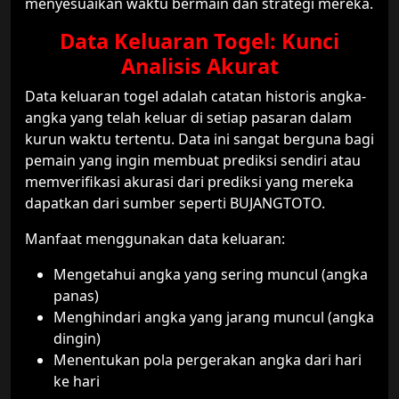
menyesuaikan waktu bermain dan strategi mereka.
Data Keluaran Togel: Kunci
Analisis Akurat
Data keluaran togel adalah catatan historis angka-
angka yang telah keluar di setiap pasaran dalam
kurun waktu tertentu. Data ini sangat berguna bagi
pemain yang ingin membuat prediksi sendiri atau
memverifikasi akurasi dari prediksi yang mereka
dapatkan dari sumber seperti BUJANGTOTO.
Manfaat menggunakan data keluaran:
Mengetahui angka yang sering muncul (angka
panas)
Menghindari angka yang jarang muncul (angka
dingin)
Menentukan pola pergerakan angka dari hari
ke hari